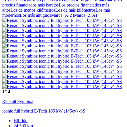
precios financiados más baratos
Los precios financiados más
altos
Los de menos kilómetros
Los de más kilómetros
Los más
modernos
Los más antiguos
Marca (A-Z)
Marca (Z-A)
1
/14
Renault
Symbioz
iconic full hybrid E-Tech 105 kW (145cv) -SS
Híbrido
24.500 km