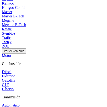
Kangoo
Kangoo Combi
Master
Master E-Tech
Megane
Megane E-Tech
Rafale
Symbioz
Trafic
Twizy
ZOE
Ver el vehículo
Motor
Combustible
Diésel
Eléctrico
Gasolina
GLP
Híbrido
Transmisión
Automático