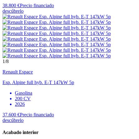
38.800 €
Precio financiado
descúbrelo
1
/8
Renault
Espace
Esp. Alpine full hyb. E-T 147kW 5p
Gasolina
200 CV
2026
37.600 €
Precio financiado
descúbrelo
Acabado interior