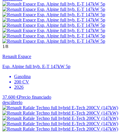
1
/8
Renault
Espace
Esp. Alpine full hyb. E-T 147kW 5p
Gasolina
200 CV
2026
37.600 €
Precio financiado
descúbrelo