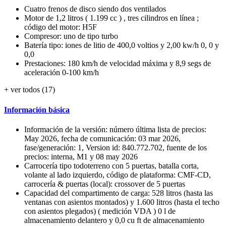
Cuatro frenos de disco siendo dos ventilados
Motor de 1,2 litros ( 1.199 cc ) , tres cilindros en línea ;
código del motor: H5F
Compresor: uno de tipo turbo
Batería tipo: iones de litio de 400,0 voltios y 2,00 kw/h 0, 0 y
0,0
Prestaciones: 180 km/h de velocidad máxima y 8,9 segs de
aceleración 0-100 km/h
+ ver todos (17)
Información básica
Información de la versión: número última lista de precios:
May 2026, fecha de comunicación: 03 mar 2026,
fase/generación: 1, Version id: 840.772.702, fuente de los
precios: interna, M1 y 08 may 2026
Carrocería tipo todoterreno con 5 puertas, batalla corta,
volante al lado izquierdo, código de plataforma: CMF-CD,
carrocería & puertas (local): crossover de 5 puertas
Capacidad del compartimento de carga: 528 litros (hasta las
ventanas con asientos montados) y 1.600 litros (hasta el techo
con asientos plegados) ( medición VDA ) 0 l de
almacenamiento delantero y 0,0 cu ft de almacenamiento