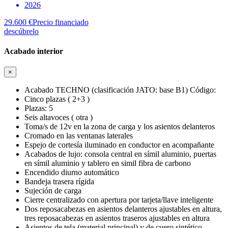
2026
29.600 €
Precio financiado
descúbrelo
Acabado interior
×
Acabado TECHNO (clasificación JATO: base B1) Código:
Cinco plazas ( 2+3 )
Plazas: 5
Seis altavoces ( otra )
Toma/s de 12v en la zona de carga y los asientos delanteros
Cromado en las ventanas laterales
Espejo de cortesía iluminado en conductor en acompañante
Acabados de lujo: consola central en símil aluminio, puertas
en símil aluminio y tablero en simil fibra de carbono
Encendido diurno automático
Bandeja trasera rígida
Sujeción de carga
Cierre centralizado con apertura por tarjeta/llave inteligente
Dos reposacabezas en asientos delanteros ajustables en altura,
tres reposacabezas en asientos traseros ajustables en altura
Asientos de tela (material principal) y de cuero sintético