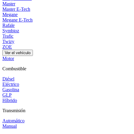
Master
Master E-Tech
Megane
Megane E-Tech
Rafale
Symbioz
Trafic
Twizy
ZOE
Ver el vehículo
Motor
Combustible
Diésel
Eléctrico
Gasolina
GLP
Híbrido
Transmisión
Automático
Manual