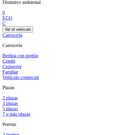
Distintivo ambiental
0
ECO
C
Ver el vehículo
Carrocería
Carrocería
Berlina con portón
Combi
Crossover
Familiar
Vehículo comercial
Plazas
2 plazas
3 plazas
5 plazas
7 o más plazas
Puertas
2 puertas