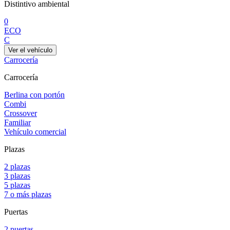
Distintivo ambiental
0
ECO
C
Ver el vehículo
Carrocería
Carrocería
Berlina con portón
Combi
Crossover
Familiar
Vehículo comercial
Plazas
2 plazas
3 plazas
5 plazas
7 o más plazas
Puertas
2 puertas