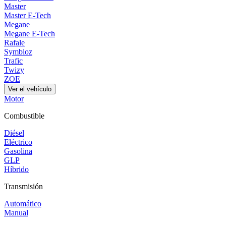
Master
Master E-Tech
Megane
Megane E-Tech
Rafale
Symbioz
Trafic
Twizy
ZOE
Ver el vehículo
Motor
Combustible
Diésel
Eléctrico
Gasolina
GLP
Híbrido
Transmisión
Automático
Manual