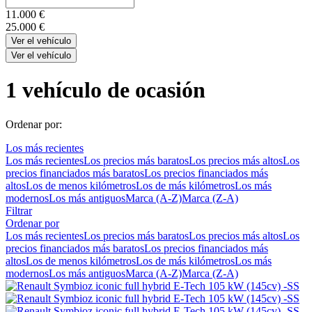
11.000
€
25.000
€
Ver el vehículo
Ver el vehículo
1
vehículo de ocasión
Ordenar por:
Los más recientes
Los más recientes
Los precios más baratos
Los precios más altos
Los
precios financiados más baratos
Los precios financiados más
altos
Los de menos kilómetros
Los de más kilómetros
Los más
modernos
Los más antiguos
Marca (A-Z)
Marca (Z-A)
Filtrar
Ordenar por
Los más recientes
Los precios más baratos
Los precios más altos
Los
precios financiados más baratos
Los precios financiados más
altos
Los de menos kilómetros
Los de más kilómetros
Los más
modernos
Los más antiguos
Marca (A-Z)
Marca (Z-A)