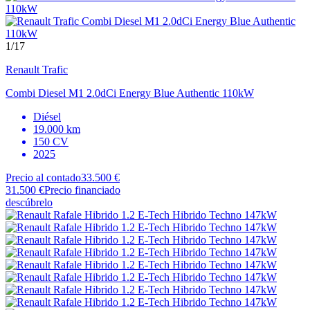
1
/17
Renault
Trafic
Combi Diesel M1 2.0dCi Energy Blue Authentic 110kW
Diésel
19.000 km
150 CV
2025
Precio al contado
33.500 €
31.500 €
Precio financiado
descúbrelo