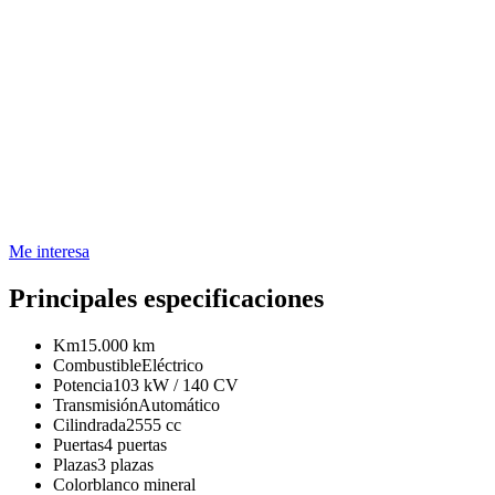
Me interesa
Principales especificaciones
Km
15.000 km
Combustible
Eléctrico
Potencia
103 kW / 140 CV
Transmisión
Automático
Cilindrada
2555 cc
Puertas
4 puertas
Plazas
3 plazas
Color
blanco mineral