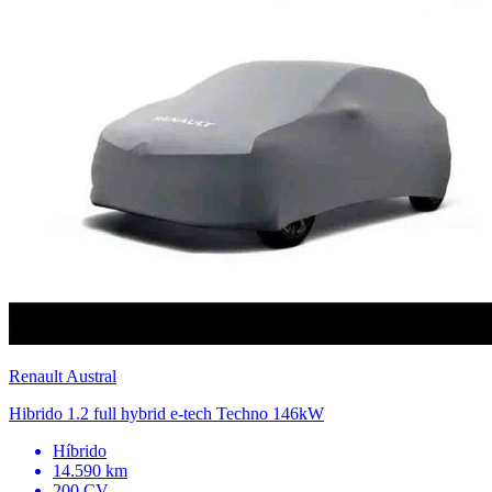
Renault
Austral
Hibrido 1.2 full hybrid e-tech Techno 146kW
Híbrido
14.590 km
200 CV