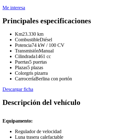
Me interesa
Principales especificaciones
Km
23.330 km
Combustible
Diésel
Potencia
74 kW / 100 CV
Transmisión
Manual
Cilindrada
1461 cc
Puertas
5 puertas
Plazas
5 plazas
Color
gris pizarra
Carrocería
Berlina con portón
Descargar ficha
Descripción del vehículo
Equipamento:
Regulador de velocidad
Luna trasera calefactable