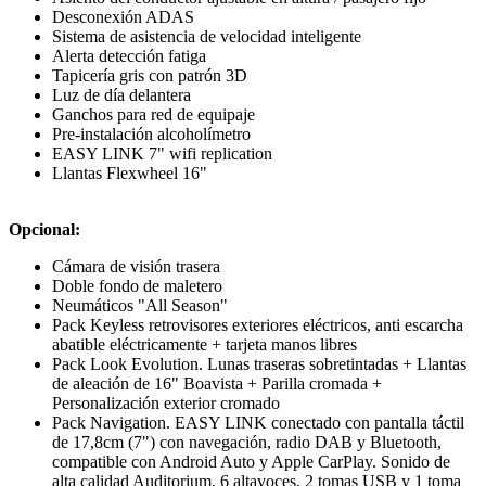
Desconexión ADAS
Sistema de asistencia de velocidad inteligente
Alerta detección fatiga
Tapicería gris con patrón 3D
Luz de día delantera
Ganchos para red de equipaje
Pre-instalación alcoholímetro
EASY LINK 7" wifi replication
Llantas Flexwheel 16"
Opcional:
Cámara de visión trasera
Doble fondo de maletero
Neumáticos "All Season"
Pack Keyless retrovisores exteriores eléctricos, anti escarcha
abatible eléctricamente + tarjeta manos libres
Pack Look Evolution. Lunas traseras sobretintadas + Llantas
de aleación de 16" Boavista + Parilla cromada +
Personalización exterior cromado
Pack Navigation. EASY LINK conectado con pantalla táctil
de 17,8cm (7") con navegación, radio DAB y Bluetooth,
compatible con Android Auto y Apple CarPlay. Sonido de
alta calidad Auditorium, 6 altavoces, 2 tomas USB y 1 toma