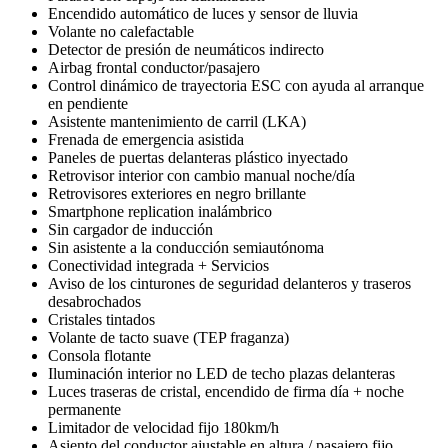
Encendido automático de luces y sensor de lluvia
Volante no calefactable
Detector de presión de neumáticos indirecto
Airbag frontal conductor/pasajero
Control dinámico de trayectoria ESC con ayuda al arranque
en pendiente
Asistente mantenimiento de carril (LKA)
Frenada de emergencia asistida
Paneles de puertas delanteras plástico inyectado
Retrovisor interior con cambio manual noche/día
Retrovisores exteriores en negro brillante
Smartphone replication inalámbrico
Sin cargador de inducción
Sin asistente a la conducción semiautónoma
Conectividad integrada + Servicios
Aviso de los cinturones de seguridad delanteros y traseros
desabrochados
Cristales tintados
Volante de tacto suave (TEP fraganza)
Consola flotante
Iluminación interior no LED de techo plazas delanteras
Luces traseras de cristal, encendido de firma día + noche
permanente
Limitador de velocidad fijo 180km/h
Asiento del conductor ajustable en altura / pasajero fijo