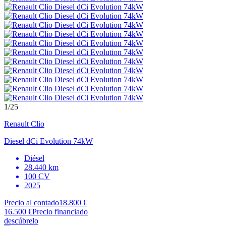
1
/25
Renault
Clio
Diesel dCi Evolution 74kW
Diésel
28.440 km
100 CV
2025
Precio al contado
18.800 €
16.500 €
Precio financiado
descúbrelo