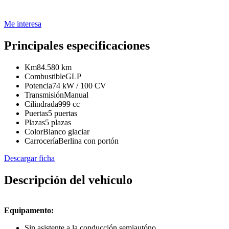
Me interesa
Principales especificaciones
Km
84.580 km
Combustible
GLP
Potencia
74 kW / 100 CV
Transmisión
Manual
Cilindrada
999 cc
Puertas
5 puertas
Plazas
5 plazas
Color
Blanco glaciar
Carrocería
Berlina con portón
Descargar ficha
Descripción del vehículo
Equipamento:
Sin asistente a la conducción semiautóno