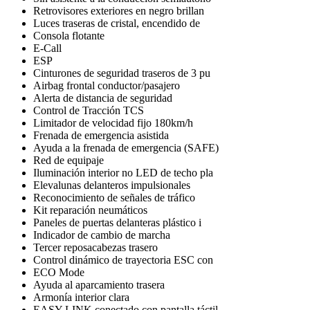
Retrovisores exteriores en negro brillan
Luces traseras de cristal, encendido de
Consola flotante
E-Call
ESP
Cinturones de seguridad traseros de 3 pu
Airbag frontal conductor/pasajero
Alerta de distancia de seguridad
Control de Tracción TCS
Limitador de velocidad fijo 180km/h
Frenada de emergencia asistida
Ayuda a la frenada de emergencia (SAFE)
Red de equipaje
Iluminación interior no LED de techo pla
Elevalunas delanteros impulsionales
Reconocimiento de señales de tráfico
Kit reparación neumáticos
Paneles de puertas delanteras plástico i
Indicador de cambio de marcha
Tercer reposacabezas trasero
Control dinámico de trayectoria ESC con
ECO Mode
Ayuda al aparcamiento trasera
Armonía interior clara
EASY LINK conectado con pantalla táctil