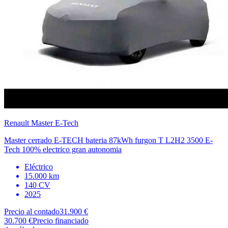
Renault
Master E-Tech
Master cerrado E-TECH bateria 87kWh furgon T L2H2 3500 E-
Tech 100% electrico gran autonomia
Eléctrico
15.000 km
140 CV
2025
Precio al contado
31.900 €
30.700 €
Precio financiado