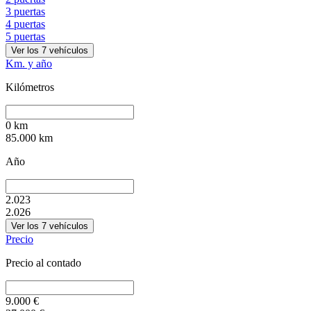
3 puertas
4 puertas
5 puertas
Ver los
7
vehículos
Km. y año
Kilómetros
0
km
85.000
km
Año
2.023
2.026
Ver los
7
vehículos
Precio
Precio al contado
9.000
€