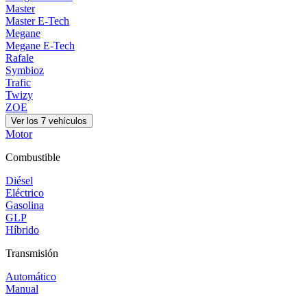
Master
Master E-Tech
Megane
Megane E-Tech
Rafale
Symbioz
Trafic
Twizy
ZOE
Ver los
7
vehículos
Motor
Combustible
Diésel
Eléctrico
Gasolina
GLP
Híbrido
Transmisión
Automático
Manual