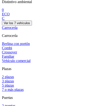
Distintivo ambiental
0
ECO
C
Ver los
7
vehículos
Carrocería
Carrocería
Berlina con portón
Combi
Crossover
Familiar
Vehículo comercial
Plazas
2 plazas
3 plazas
5 plazas
7 o más plazas
Puertas
2 puertas