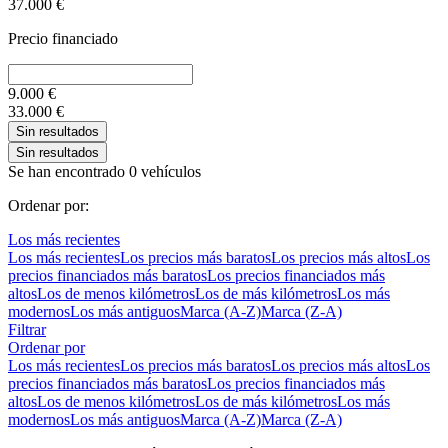
37.000
€
Precio financiado
9.000
€
33.000
€
Sin resultados
Sin resultados
Se han encontrado 0 vehículos
Ordenar por:
Los más recientes
Los más recientes
Los precios más baratos
Los precios más altos
Los
precios financiados más baratos
Los precios financiados más
altos
Los de menos kilómetros
Los de más kilómetros
Los más
modernos
Los más antiguos
Marca (A-Z)
Marca (Z-A)
Filtrar
Ordenar por
Los más recientes
Los precios más baratos
Los precios más altos
Los
precios financiados más baratos
Los precios financiados más
altos
Los de menos kilómetros
Los de más kilómetros
Los más
modernos
Los más antiguos
Marca (A-Z)
Marca (Z-A)