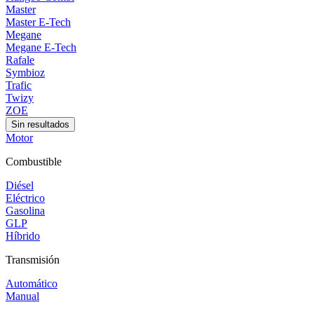
Master
Master E-Tech
Megane
Megane E-Tech
Rafale
Symbioz
Trafic
Twizy
ZOE
Sin resultados
Motor
Combustible
Diésel
Eléctrico
Gasolina
GLP
Híbrido
Transmisión
Automático
Manual