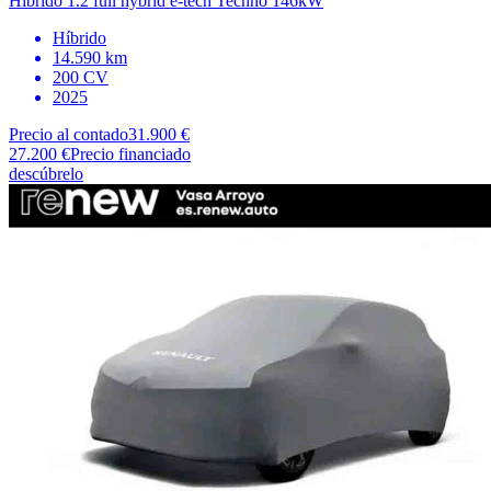
Hibrido 1.2 full hybrid e-tech Techno 146kW
Híbrido
14.590 km
200 CV
2025
Precio al contado
31.900 €
27.200 €
Precio financiado
descúbrelo