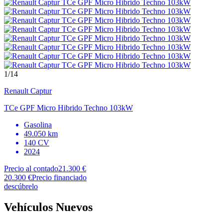
1
/14
Renault
Captur
TCe GPF Micro Hibrido Techno 103kW
Gasolina
49.050 km
140 CV
2024
Precio al contado
21.300 €
20.300 €
Precio financiado
descúbrelo
Vehículos Nuevos