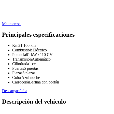
Me interesa
Principales especificaciones
Km
21.160 km
Combustible
Eléctrico
Potencia
81 kW / 110 CV
Transmisión
Automático
Cilindrada
1 cc
Puertas
5 puertas
Plazas
5 plazas
Color
Azul noche
Carrocería
Berlina con portón
Descargar ficha
Descripción del vehículo