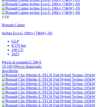
1
/14
Renault
Captur
techno Eco-G 100cv (74kW) -SS
GLP
8.570 km
100 CV
2025
Precio al contado
21.500 €
19.100 €
Precio financiado
descúbrelo