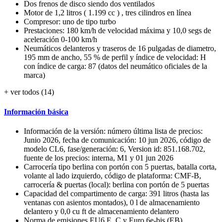
Dos frenos de disco siendo dos ventilados
Motor de 1,2 litros ( 1.199 cc ) , tres cilindros en línea
Compresor: uno de tipo turbo
Prestaciones: 180 km/h de velocidad máxima y 10,0 segs de
aceleración 0-100 km/h
Neumáticos delanteros y traseros de 16 pulgadas de diametro,
195 mm de ancho, 55 % de perfil y índice de velocidad: H
con índice de carga: 87 (datos del neumático oficiales de la
marca)
+ ver todos (14)
Información básica
Información de la versión: número última lista de precios:
Junio 2026, fecha de comunicación: 10 jun 2026, código de
modelo CL6, fase/generación: 6, Version id: 851.168.702,
fuente de los precios: interna, M1 y 01 jun 2026
Carrocería tipo berlina con portón con 5 puertas, batalla corta,
volante al lado izquierdo, código de plataforma: CMF-B,
carrocería & puertas (local): berlina con portón de 5 puertas
Capacidad del compartimento de carga: 391 litros (hasta las
ventanas con asientos montados), 0 l de almacenamiento
delantero y 0,0 cu ft de almacenamiento delantero
Norma de emisiones EU6 E, C y Euro 6e-bis (EB)