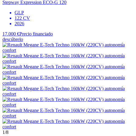
Stepway Expression ECO-G 120
GLP
122 CV
2026
17.000 €
Precio financiado
descúbrelo
1
/8