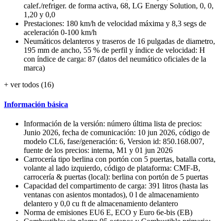
calef./refriger. de forma activa, 68, LG Energy Solution, 0, 0,
1,20 y 0,0
Prestaciones: 180 km/h de velocidad máxima y 8,3 segs de
aceleración 0-100 km/h
Neumáticos delanteros y traseros de 16 pulgadas de diametro,
195 mm de ancho, 55 % de perfil y índice de velocidad: H
con índice de carga: 87 (datos del neumático oficiales de la
marca)
+ ver todos (16)
Información básica
Información de la versión: número última lista de precios:
Junio 2026, fecha de comunicación: 10 jun 2026, código de
modelo CL6, fase/generación: 6, Version id: 850.168.007,
fuente de los precios: interna, M1 y 01 jun 2026
Carrocería tipo berlina con portón con 5 puertas, batalla corta,
volante al lado izquierdo, código de plataforma: CMF-B,
carrocería & puertas (local): berlina con portón de 5 puertas
Capacidad del compartimento de carga: 391 litros (hasta las
ventanas con asientos montados), 0 l de almacenamiento
delantero y 0,0 cu ft de almacenamiento delantero
Norma de emisiones EU6 E, ECO y Euro 6e-bis (EB)