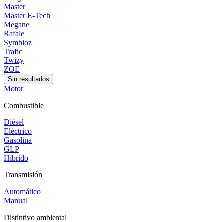
Master
Master E-Tech
Megane
Rafale
Symbioz
Trafic
Twizy
ZOE
Sin resultados
Motor
Combustible
Diésel
Eléctrico
Gasolina
GLP
Híbrido
Transmisión
Automático
Manual
Distintivo ambiental