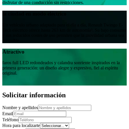
disfrutar de una conducción sin restricciones.
la ciudad en modo eléctrico
Un vehículo urbano adaptado para el día a día, Renault Twingo E-
Tech eléctrico ofrece hasta 263 km de autonomía³. Su bajo consumo
y sus reducidos costes de uso permiten que la movilidad urbana sea
asequible.
Atractivo
faros full LED redondeados y calandra sonriente inspirados en la
primera generación: un diseño alegre y expresivo, fiel al espíritu
original.
Solicitar información
Nombre y apellidos
Email
Teléfono
Hora para localizarte