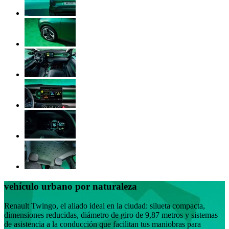
vehículo urbano por naturaleza
Renault Twingo, el aliado ideal en la ciudad: silueta compacta,
dimensiones reducidas, diámetro de giro de 9,87 metros y sistemas
de asistencia a la conducción que facilitan tus maniobras para