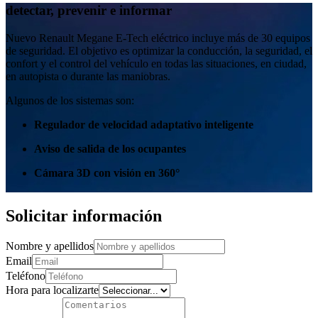
detectar, prevenir e informar
Nuevo Renault Megane E-Tech eléctrico incluye más de 30 equipos
de seguridad. El objetivo es optimizar la conducción, la seguridad, el
confort y el control del vehículo en todas las situaciones, en ciudad,
en autopista o durante las maniobras.
Algunos de los sistemas son:
Regulador de velocidad adaptativo inteligente
Aviso de salida de los ocupantes ​
Cámara 3D con visión en 360°
Solicitar información
Nombre y apellidos
Email
Teléfono
Hora para localizarte