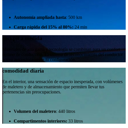
Autonomía ampliada hasta
: 500 km
Carga rápida del 15% al 80%:
24 min
cockpit a medida ​
Materiales de alta gama y tecnología se combinan para un confort
óptimo de conducción. El sistema de reconocimiento del conductor
activa automáticamente tu configuración.
comodidad diaria
En el interior, una sensación de espacio inesperada, con volúmenes
de maletero y de almacenamiento que permiten llevar tus
pertenencias sin preocupaciones.​
Volumen del maletero
: 440 litros
Compartimentos interiores:
33 litros