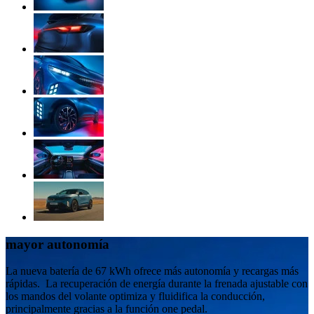
mayor autonomía
La nueva batería de 67 kWh ofrece más autonomía y recargas más
rápidas. ​ La recuperación de energía durante la frenada ajustable con
los mandos del volante optimiza y fluidifica la conducción,
principalmente gracias a la función one pedal.​