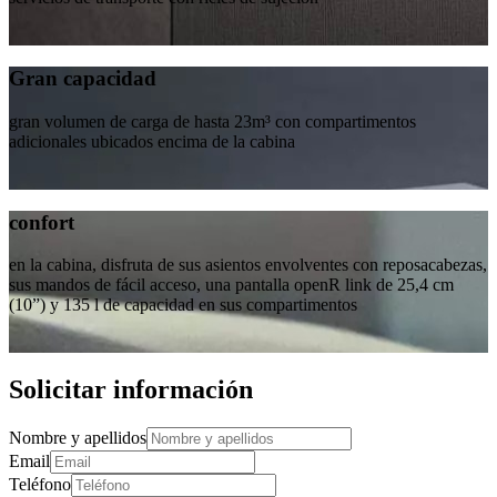
Gran capacidad
gran volumen de carga de hasta 23m³ con compartimentos
adicionales ubicados encima de la cabina
confort
en la cabina, disfruta de sus asientos envolventes con reposacabezas,
sus mandos de fácil acceso, una pantalla openR link de 25,4 cm
(10”) y 135 l de capacidad en sus compartimentos
Solicitar información
Nombre y apellidos
Email
Teléfono