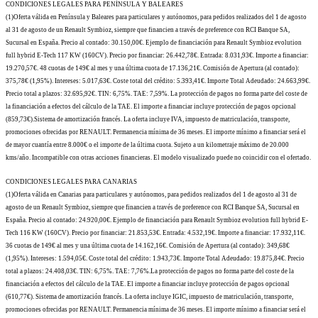
CONDICIONES LEGALES PARA PENÍNSULA Y BALEARES
(1)Oferta válida en Península y Baleares para particulares y autónomos, para pedidos realizados del 1 de agosto
al 31 de agosto de un Renault Symbioz, siempre que financien a través de preference con RCI Banque SA,
Sucursal en España. Precio al contado: 30.150,00€. Ejemplo de financiación para Renault Symbioz evolution
full hybrid E-Tech 117 KW (160CV). Precio por financiar: 26.442,78€. Entrada: 8.031,93€. Importe a financiar:
19.270,57€. 48 cuotas de 149€ al mes y una última cuota de 17.136,21€. Comisión de Apertura (al contado):
375,78€ (1,95%). Intereses: 5.017,63€. Coste total del crédito: 5.393,41€. Importe Total Adeudado: 24.663,99€.
Precio total a plazos: 32.695,92€. TIN: 6,75%. TAE: 7,59%. La protección de pagos no forma parte del coste de
la financiación a efectos del cálculo de la TAE. El importe a financiar incluye protección de pagos opcional
(859,73€).Sistema de amortización francés. La oferta incluye IVA, impuesto de matriculación, transporte,
promociones ofrecidas por RENAULT. Permanencia mínima de 36 meses. El importe mínimo a financiar será el
de mayor cuantía entre 8.000€ o el importe de la última cuota. Sujeto a un kilometraje máximo de 20.000
kms/año. Incompatible con otras acciones financieras. El modelo visualizado puede no coincidir con el ofertado.
CONDICIONES LEGALES PARA CANARIAS
(1)Oferta válida en Canarias para particulares y autónomos, para pedidos realizados del 1 de agosto al 31 de
agosto de un Renault Symbioz, siempre que financien a través de preference con RCI Banque SA, Sucursal en
España. Precio al contado: 24.920,00€. Ejemplo de financiación para Renault Symbioz evolution full hybrid E-
Tech 116 KW (160CV). Precio por financiar: 21.853,53€. Entrada: 4.532,19€. Importe a financiar: 17.932,11€.
36 cuotas de 149€ al mes y una última cuota de 14.162,16€. Comisión de Apertura (al contado): 349,68€
(1,95%). Intereses: 1.594,05€. Coste total del crédito: 1.943,73€. Importe Total Adeudado: 19.875,84€. Precio
total a plazos: 24.408,03€. TIN: 6,75%. TAE: 7,76%.La protección de pagos no forma parte del coste de la
financiación a efectos del cálculo de la TAE. El importe a financiar incluye protección de pagos opcional
(610,77€). Sistema de amortización francés. La oferta incluye IGIC, impuesto de matriculación, transporte,
promociones ofrecidas por RENAULT. Permanencia mínima de 36 meses. El importe mínimo a financiar será el