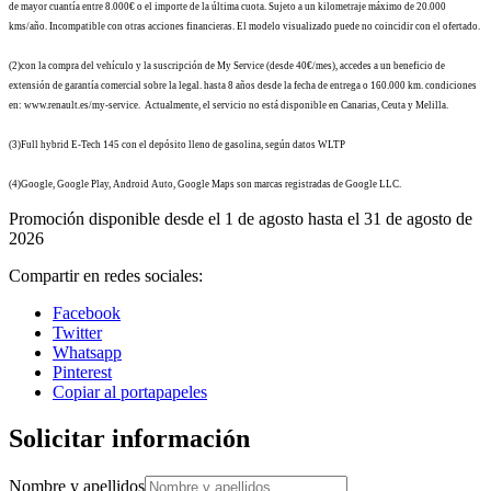
de mayor cuantía entre 8.000€ o el importe de la última cuota. Sujeto a un kilometraje máximo de 20.000
kms/año. Incompatible con otras acciones financieras. El modelo visualizado puede no coincidir con el ofertado.
(2)con la compra del vehículo y la suscripción de My Service (desde 40€/mes), accedes a un beneficio de
extensión de garantía comercial sobre la legal. hasta 8 años desde la fecha de entrega o 160.000 km. condiciones
en: www.renault.es/my-service. Actualmente, el servicio no está disponible en Canarias, Ceuta y Melilla.
(3)Full hybrid E-Tech 145 con el depósito lleno de gasolina, según datos WLTP
(4)Google, Google Play, Android Auto, Google Maps son marcas registradas de Google LLC.
Promoción disponible desde el 1 de agosto hasta el 31 de agosto de
2026
Compartir en redes sociales:
Facebook
Twitter
Whatsapp
Pinterest
Copiar al portapapeles
Solicitar información
Nombre y apellidos