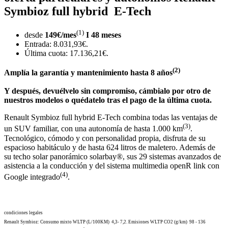
Symbioz
full hybrid
E-Tech
(1)
desde
149€/mes
I 48 meses
Entrada: 8.031,93€.
Última cuota: 17.136,21€.
(2)
Amplía la garantía y mantenimiento hasta 8 años
Y después, devuélvelo sin compromiso, cámbialo por otro de
nuestros modelos o quédatelo tras el pago de la última cuota.
Renault Symbioz full hybrid E-Tech combina todas las ventajas de
(3)
un SUV familiar, con una autonomía de hasta 1.000 km
.
Tecnológico, cómodo y con personalidad propia, disfruta de su
espacioso habitáculo y de hasta 624 litros de maletero. Además de
su techo solar panorámico solarbay®, sus 29 sistemas avanzados de
asistencia a la conducción y del sistema multimedia openR link con
(4)
Google integrado
.
condiciones legales
Renault Symbioz: Consumo mixto WLTP (L/100KM) 4,3- 7,2. Emisiones WLTP CO2 (g/km) 98 - 136