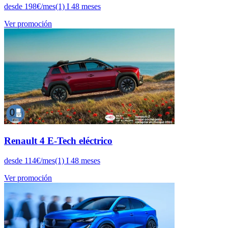
desde 198€/mes(1) I 48 meses
Ver promoción
Renault 4 E-Tech eléctrico
desde 114€/mes(1) I 48 meses
Ver promoción