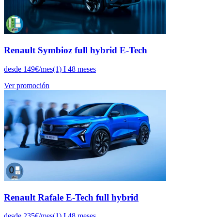
Renault Symbioz full hybrid E-Tech
desde 149€/mes(1) I 48 meses
Ver promoción
Renault Rafale E-Tech full hybrid
desde 235€/mes(1) I 48 meses