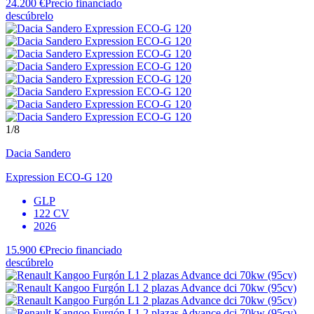
24.200 €
Precio financiado
descúbrelo
1
/8
Dacia
Sandero
Expression ECO-G 120
GLP
122 CV
2026
15.900 €
Precio financiado
descúbrelo