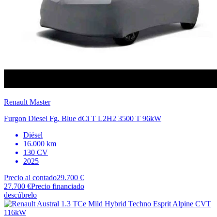
Renault
Master
Furgon Diesel Fg. Blue dCi T L2H2 3500 T 96kW
Diésel
16.000 km
130 CV
2025
Precio al contado
29.700 €
27.700 €
Precio financiado
descúbrelo