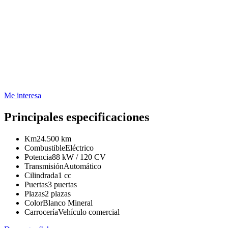
Me interesa
Principales especificaciones
Km
24.500 km
Combustible
Eléctrico
Potencia
88 kW / 120 CV
Transmisión
Automático
Cilindrada
1 cc
Puertas
3 puertas
Plazas
2 plazas
Color
Blanco Mineral
Carrocería
Vehículo comercial