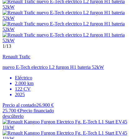
1
/13
Renault
Trafic
nuevo E-Tech electrico L2 furgon H1 bateria 52kW
Eléctrico
2.000 km
122 CV
2025
Precio al contado
26.900 €
25.700 €
Precio financiado
descúbrelo