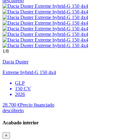
descúbrelo
1
/8
Dacia
Duster
Extreme hybrid-G 150 4x4
GLP
150 CV
2026
28.700 €
Precio financiado
descúbrelo
Acabado interior
×