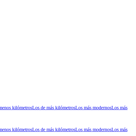
menos kilómetros
Los de más kilómetros
Los más modernos
Los más
menos kilómetros
Los de más kilómetros
Los más modernos
Los más