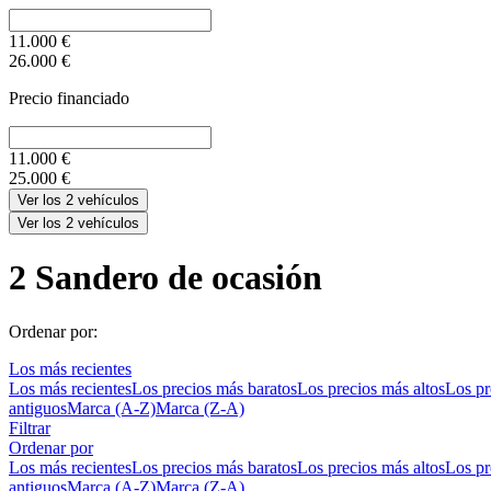
11.000
€
26.000
€
Precio financiado
11.000
€
25.000
€
Ver los
2
vehículos
Ver los
2
vehículos
2
Sandero de ocasión
Ordenar por:
Los más recientes
Los más recientes
Los precios más baratos
Los precios más altos
Los pr
antiguos
Marca (A-Z)
Marca (Z-A)
Filtrar
Ordenar por
Los más recientes
Los precios más baratos
Los precios más altos
Los pr
antiguos
Marca (A-Z)
Marca (Z-A)