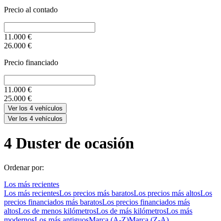
Precio al contado
11.000
€
26.000
€
Precio financiado
11.000
€
25.000
€
Ver los
4
vehículos
Ver los
4
vehículos
4
Duster de ocasión
Ordenar por:
Los más recientes
Los más recientes
Los precios más baratos
Los precios más altos
Los
precios financiados más baratos
Los precios financiados más
altos
Los de menos kilómetros
Los de más kilómetros
Los más
modernos
Los más antiguos
Marca (A-Z)
Marca (Z-A)