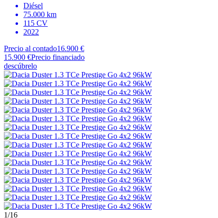
Diésel
75.000 km
115 CV
2022
Precio al contado
16.900 €
15.900 €
Precio financiado
descúbrelo
1
/16