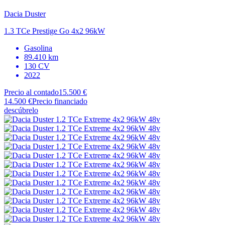
Dacia
Duster
1.3 TCe Prestige Go 4x2 96kW
Gasolina
89.410 km
130 CV
2022
Precio al contado
15.500 €
14.500 €
Precio financiado
descúbrelo