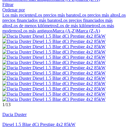
Filtrar
Ordenar por
Los más recientes
Los precios más baratos
Los precios más altos
Los
precios financiados más baratos
Los precios financiados más
altos
Los de menos kilómetros
Los de más kilómetros
Los más
modernos
Los más antiguos
Marca (A-Z)
Marca (Z-A)
1
/13
Dacia
Duster
Diesel 1.5 Blue dCi Prestige 4x2 85kW